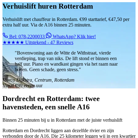
Verhuislift huren Rotterdam
Verhuislift met chauffeur in Rotterdam. €99 starttarief, €47,50 per
extra half uur. Via de A16 binnen 25 minuten.
Bel: 078-2200033
WhatsApp? Klik hier!
★★★★★
Uitstekend - 47 Reviews
"Bovenwoning aan de Witte de Withstraat, vierde
verdieping, trap van niks. De lift stond er binnen een
half uur. Piano en wandkast gingen via het raam naar
boven. Geen schade, geen stress."
Marco Dijkstra, Centrum, Rotterdam
Vanaf
€99
eerste uur
Dordrecht en Rotterdam: twee
havensteden, een snelle A16
Binnen 25 minuten bij u in Rotterdam met de juiste verhuislift
Rotterdam en Dordrecht liggen aan dezelfde rivier en zijn
verbonden door de A16. Die 25 kilometer leggen wij in een kwartier