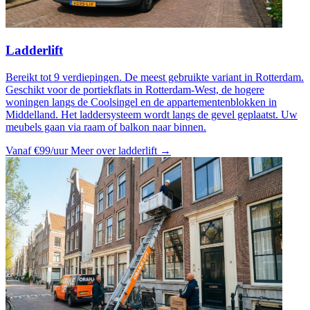
Ladderlift
Bereikt tot 9 verdiepingen. De meest gebruikte variant in Rotterdam.
Geschikt voor de portiekflats in Rotterdam-West, de hogere
woningen langs de Coolsingel en de appartementenblokken in
Middelland. Het laddersysteem wordt langs de gevel geplaatst. Uw
meubels gaan via raam of balkon naar binnen.
Vanaf €99/uur
Meer over ladderlift →