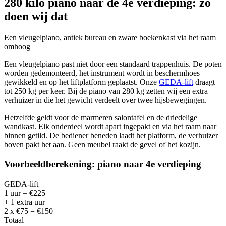
280 kilo piano naar de 4e verdieping: zo
doen wij dat
Een vleugelpiano, antiek bureau en zware boekenkast via het raam
omhoog
Een vleugelpiano past niet door een standaard trappenhuis. De poten
worden gedemonteerd, het instrument wordt in beschermhoes
gewikkeld en op het liftplatform geplaatst. Onze
GEDA-lift
draagt
tot 250 kg per keer. Bij de piano van 280 kg zetten wij een extra
verhuizer in die het gewicht verdeelt over twee hijsbewegingen.
Hetzelfde geldt voor de marmeren salontafel en de driedelige
wandkast. Elk onderdeel wordt apart ingepakt en via het raam naar
binnen getild. De bediener beneden laadt het platform, de verhuizer
boven pakt het aan. Geen meubel raakt de gevel of het kozijn.
Voorbeeldberekening: piano naar 4e verdieping
GEDA-lift
1 uur = €225
+ 1 extra uur
2 x €75 = €150
Totaal