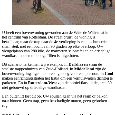
U heeft een bovenwoning gevonden aan de Witte de Withstraat in
het centrum van Rotterdam. De straat bruist, de woning is
betaalbaar, maar de trap naar de 4e verdieping is een nachtmerrie:
smal, steil, met een bocht van 90 graden op elke overloop. Uw
vleugelpiano van 280 kilo, de marmeren salontafel en de driedelige
wandkast moeten omhoog. Tillen is uitgesloten.
Dit scenario herkennen wij wekelijks. In
Delfshaven
staan de
smalste trappenhuizen van Zuid-Holland. In
Middelland
zijn de
bovenwoning-ingangen net breed genoeg voor een persoon. In
Cool
maken eenrichtingsstraten het lastig om een verhuiswagen dichtbij te
parkeren. En in
Rotterdam-West
zijn de portiekflats uit de jaren 30
niet gebouwd op driedelige wandkasten.
Een buitenlift lost dit op. Uw spullen gaan via het raam of balkon
naar binnen. Geen trap, geen beschadigde muren, geen gebroken
rug.